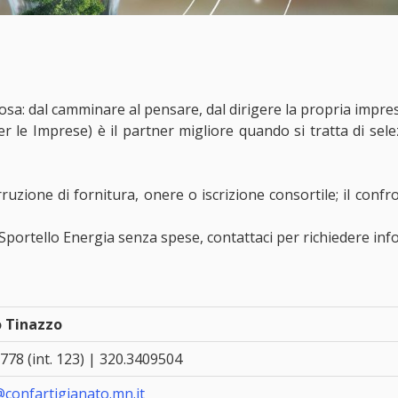
cosa: dal camminare al pensare, dal dirigere la propria impre
 le Imprese) è il partner migliore quando si tratta di sele
zione di fornitura, onere o iscrizione consortile; il confr
 Sportello Energia senza spese, contattaci per richiedere inf
o Tinazzo
778 (int. 123) | 320.3409504
confartigianato.mn.it