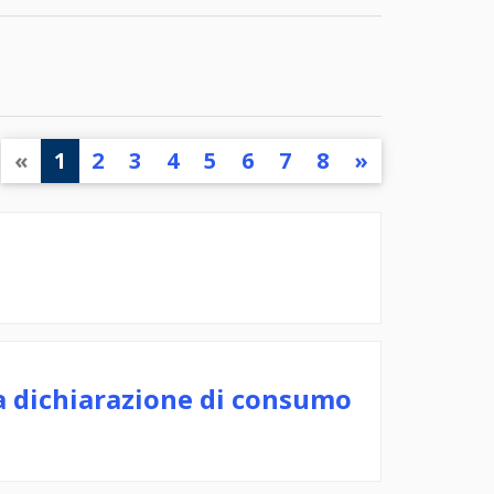
«
1
2
3
4
5
6
7
8
»
lla dichiarazione di consumo