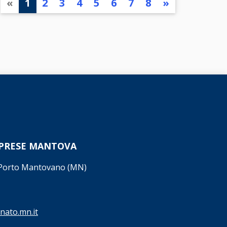
«
1
2
3
4
5
6
7
8
»
MPRESE MANTOVA
7 Porto Mantovano (MN)
nato.mn.it