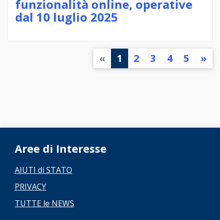
funzionalità online, operative
dal 10 luglio 2025
«
1
2
3
4
5
»
Aree di Interesse
AIUTI di STATO
PRIVACY
TUTTE le NEWS